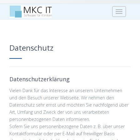
T
o
g
g
l
Datenschutz
e
n
a
v
i
Datenschutzerklärung
g
Vielen Dank für das Interesse an unserem Unternehmen
a
und den Besuch unserer Webseite. Wir nehmen den
t
Datenschutz sehr ernst und möchten Sie nachfolgend über
i
Art, Umfang und Zweck der von uns verarbeiteten
o
personenbezogenen Daten informieren.
n
Sofern Sie uns personenbezogene Daten z. B. über unser
Kontaktformular oder per E-Mail auf freiwilliger Basis