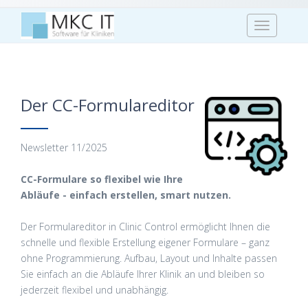
T
o
g
g
l
Der CC-Formulareditor
e
n
a
Newsletter 11/2025
v
i
CC-Formulare so flexibel wie Ihre
g
Abläufe - einfach erstellen, smart nutzen.
a
t
Der Formulareditor in Clinic Control ermöglicht Ihnen die
i
schnelle und flexible Erstellung eigener Formulare – ganz
o
ohne Programmierung. Aufbau, Layout und Inhalte passen
n
Sie einfach an die Abläufe Ihrer Klinik an und bleiben so
jederzeit flexibel und unabhängig.